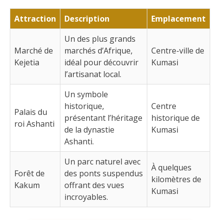
Attraction
Description
Emplacement
Un des plus grands
Marché de
marchés d’Afrique,
Centre-ville de
Kejetia
idéal pour découvrir
Kumasi
l’artisanat local.
Un symbole
historique,
Centre
Palais du
présentant l’héritage
historique de
roi Ashanti
de la dynastie
Kumasi
Ashanti.
Un parc naturel avec
À quelques
Forêt de
des ponts suspendus
kilomètres de
Kakum
offrant des vues
Kumasi
incroyables.