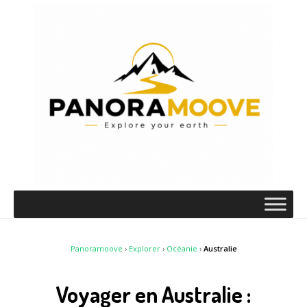
Panoramoove
›
Explorer
›
Océanie
›
Australie
Voyager en Australie :