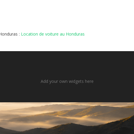
 Honduras :
Location de voiture au Honduras
Add your own widgets here