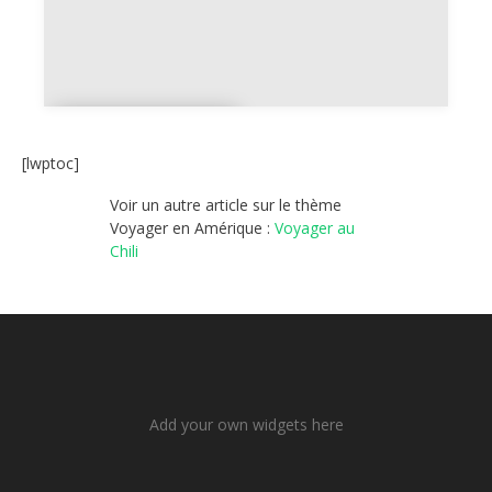
Location
voiture
[lwptoc]
Voir un autre article sur le thème
Voyager en Amérique :
Voyager au
Chili
Add your own widgets here