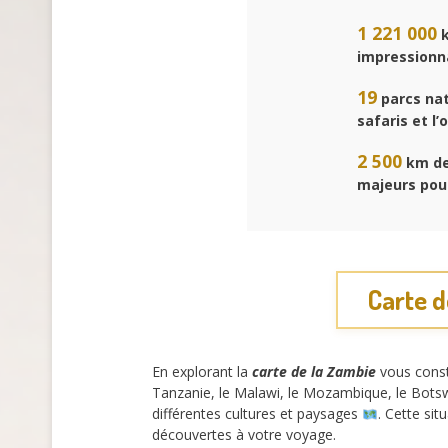
1 221 000
k
impressionn
19
parcs nat
safaris et l
2 500
km de 
majeurs pour
Carte d
En explorant la
carte de la Zambie
vous const
Tanzanie, le Malawi, le Mozambique, le Botsw
différentes cultures et paysages
. Cette si
découvertes à votre voyage.