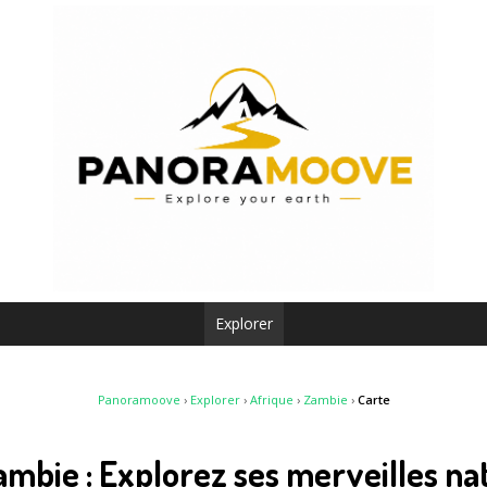
Explorer
Panoramoove
›
Explorer
›
Afrique
›
Zambie
›
Carte
ambie : Explorez ses merveilles na