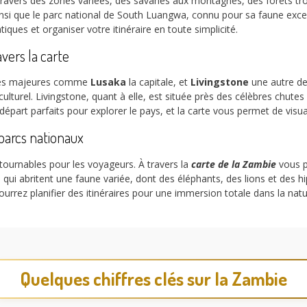
travers des zones variées, des savanes aux montagnes, des forêts tro
 ainsi que le parc national de South Luangwa, connu pour sa faune exc
ques et organiser votre itinéraire en toute simplicité.
avers la carte
lles majeures comme
Lusaka
la capitale, et
Livingstone
une autre des
turel. Livingstone, quant à elle, est située près des célèbres chutes
départ parfaits pour explorer le pays, et la carte vous permet de visu
 parcs nationaux
ournables pour les voyageurs. À travers la
carte de la Zambie
vous p
 qui abritent une faune variée, dont des éléphants, des lions et des
 pourrez planifier des itinéraires pour une immersion totale dans la nat
Quelques chiffres clés sur la Zambie