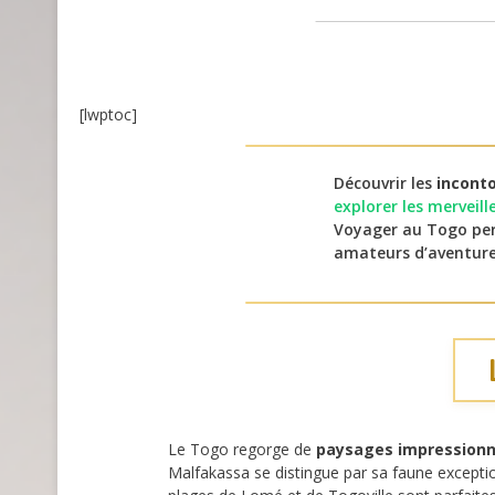
[lwptoc]
Découvrir les
incont
explorer les merveil
Voyager au Togo pe
amateurs d’aventur
Le Togo regorge de
paysages impression
Malfakassa se distingue par sa faune excepti