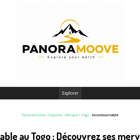
Explorer
Panoramoove
›
Explorer
›
Afrique
›
Togo
›
Incontournable
able au Togo : Découvrez ses merv