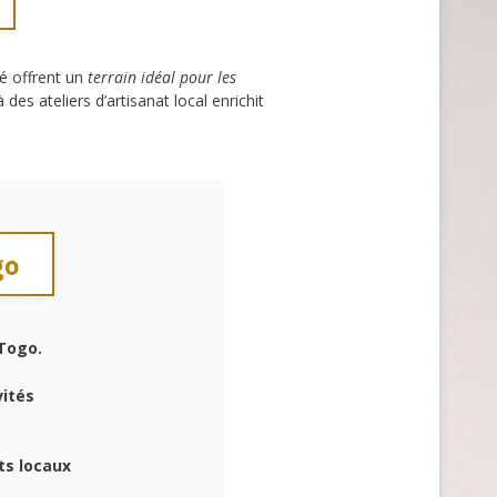
é offrent un
terrain idéal pour les
à des ateliers d’artisanat local enrichit
go
 Togo.
vités
ts locaux