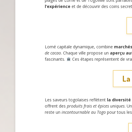
plages de Lomé et de Togoville sont parfaite
l’expérience
et de découvrir des coins secret
Lomé capitale dynamique, combine
marchés 
de cacao
. Chaque ville propose un
aperçu aut
fascinants.
Ces étapes représentent de vr
La
Les saveurs togolaises reflètent
la diversité
offrent des
produits frais et épices uniques
. U
reste un
incontournable au Togo
pour tous le