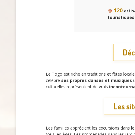
120
artis
touristiques
Déc
Le Togo est riche en traditions et fêtes locale
célèbre
ses propres danses et musiques
u
culturelles représentent de vrais
incontourn
Les si
Les familles apprécient les excursions dans l
tous les âges. Les promenades dans les jard