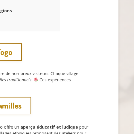
égions
Togo
tire de nombreux visiteurs. Chaque village
iles traditionnels
.
Ces expériences
amilles
go offre un
aperçu éducatif et ludique
pour
villages ethniques proposent des ateliers pour