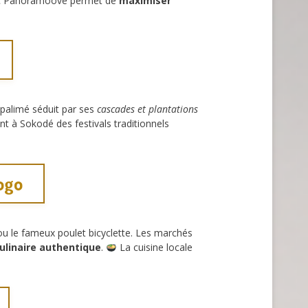
ec Panoramoove permet de
maximiser
Kpalimé séduit par ses
cascades et plantations
nt à Sokodé des festivals traditionnels
ogo
ou le fameux poulet bicyclette. Les marchés
ulinaire authentique
.
La cuisine locale