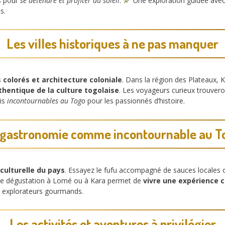
s pour
se détendre et profiter du soleil
.
Une exploration guidée av
s.
Les villes historiques à ne pas manquer
colorés et architecture coloniale
. Dans la région des Plateaux, 
hentique de la culture togolaise
. Les voyageurs curieux trouvero
ais
incontournables au Togo
pour les passionnés d’histoire.
 gastronomie comme incontournable au T
 culturelle du pays
. Essayez le fufu accompagné de sauces locales 
ne dégustation à Lomé ou à Kara permet de
vivre une expérience c
s explorateurs gourmands.
Les activités et aventures à privilégier