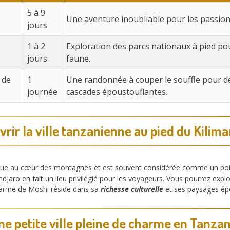
5 à 9
Une aventure inoubliable pour les passion
jours
1 à 2
Exploration des parcs nationaux à pied po
jours
faune.
 de
1
Une randonnée à couper le souffle pour d
journée
cascades époustouflantes.
rir la ville tanzanienne au pied du Kilim
situe au cœur des montagnes et est souvent considérée comme un poin
ndjaro en fait un lieu privilégié pour les voyageurs. Vous pourrez expl
harme de Moshi réside dans sa
richesse culturelle
et ses paysages ép
ne petite ville pleine de charme en Tanzan