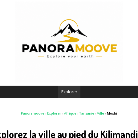
Explorer
Panoramoove
›
Explorer
›
Afrique
›
Tanzanie
›
Ville
›
Moshi
xplorez la ville au pied du Kilimand