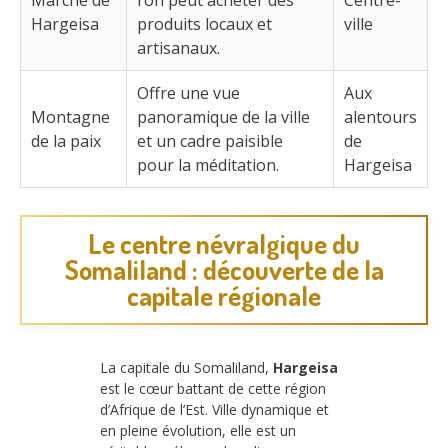
Marché de
l’on peut acheter des
Centre-
Hargeisa
produits locaux et
ville
artisanaux.
Offre une vue
Aux
Montagne
panoramique de la ville
alentours
de la paix
et un cadre paisible
de
pour la méditation.
Hargeisa
Le centre névralgique du
Somaliland : découverte de la
capitale régionale
La capitale du Somaliland,
Hargeisa
est le cœur battant de cette région
d’Afrique de l’Est. Ville dynamique et
en pleine évolution, elle est un