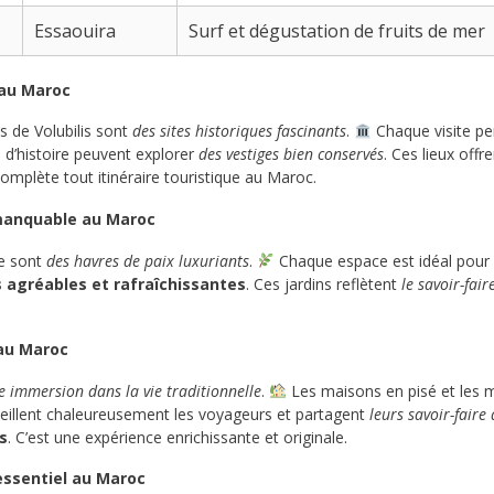
Essaouira
Surf et dégustation de fruits de mer
 au Maroc
 de Volubilis sont
des sites historiques fascinants
.
Chaque visite pe
d’histoire peuvent explorer
des vestiges bien conservés
. Ces lieux of
complète tout itinéraire touristique au Maroc.
mmanquable au Maroc
le sont
des havres de paix luxuriants
.
Chaque espace est idéal pour s
agréables et rafraîchissantes
. Ces jardins reflètent
le savoir-fai
 au Maroc
e immersion dans la vie traditionnelle
.
Les maisons en pisé et les 
ueillent chaleureusement les voyageurs et partagent
leurs savoir-faire
s
. C’est une expérience enrichissante et originale.
essentiel au Maroc