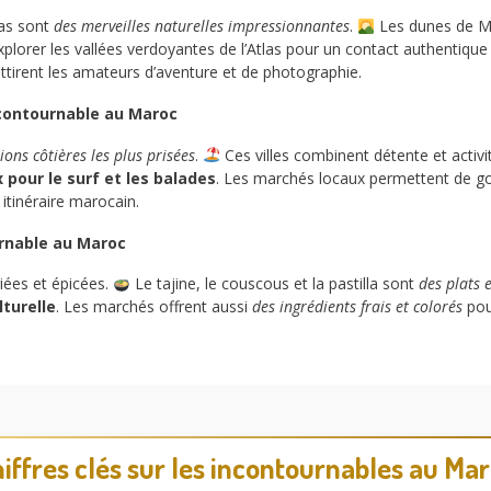
las sont
des merveilles naturelles impressionnantes
.
Les dunes de Me
xplorer les vallées verdoyantes de l’Atlas pour un contact authentiqu
 attirent les amateurs d’aventure et de photographie.
ncontournable au Maroc
ions côtières les plus prisées
.
Ces villes combinent détente et activ
 pour le surf et les balades
. Les marchés locaux permettent de goû
itinéraire marocain.
rnable au Maroc
riées et épicées.
Le tajine, le couscous et la pastilla sont
des plats
turelle
. Les marchés offrent aussi
des ingrédients frais et colorés
pou
iffres clés sur les incontournables au Ma