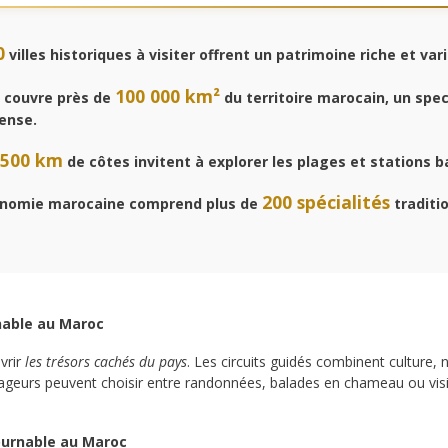
0
villes historiques à visiter offrent un patrimoine riche et vari
100 000 km²
 couvre près de
du territoire marocain, un spe
ense.
 500 km
de côtes invitent à explorer les plages et stations b
200 spécialités
nomie marocaine comprend plus de
traditi
rnable au Maroc
vrir
les trésors cachés du pays
. Les circuits guidés combinent culture, 
ageurs peuvent choisir entre randonnées, balades en chameau ou visit
ournable au Maroc