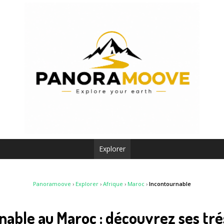
Explorer
Panoramoove
›
Explorer
›
Afrique
›
Maroc
›
Incontournable
nable au Maroc : découvrez ses tr