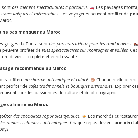
ka sont
des chemins spectaculaires à parcourir
.
Les paysages montag
s vues uniques et mémorables
. Les voyageurs peuvent profiter de
poi
 Maroc.
 à ne pas manquer au Maroc
des gorges du Todra sont
des parcours idéaux pour les randonneurs
.
e peuvent profiter de
vues spectaculaires sur montagnes et vallées
. Ce
nture devient complète et enrichissante.
passage recommandé au Maroc
uira offrent
un charme authentique et coloré
.
Chaque ruelle perme
ent profiter de
cafés traditionnels et boutiques artisanales
. Explorer c
éduisent tous les passionnés de culture et de photographie.
age culinaire au Maroc
 goûter
des spécialités régionales typiques
.
Les marchés et restaura
des ateliers culinaires authentiques
. Chaque repas devient
une vérita
pays.