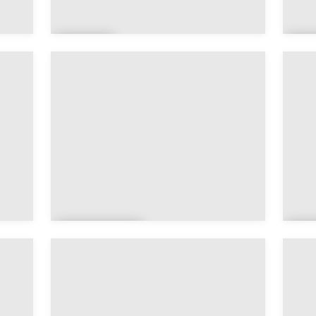
Gh
N
at
u
Bani
A
Walid
M