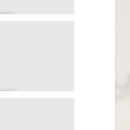
al
t
l
arj