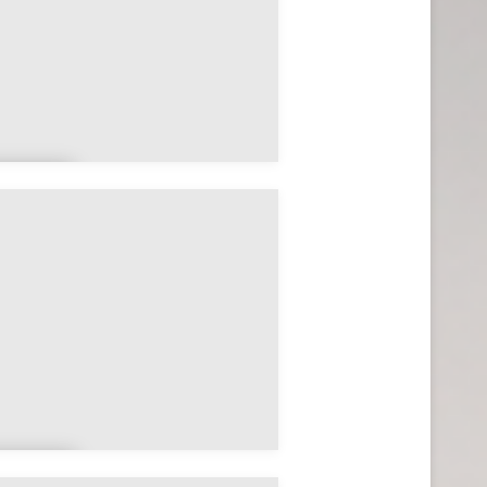
jdabi
a
obro