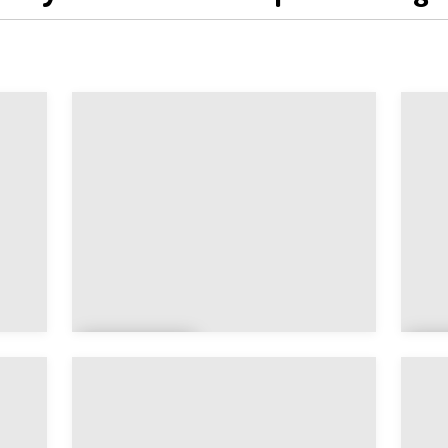
Bengh
M
azi
t