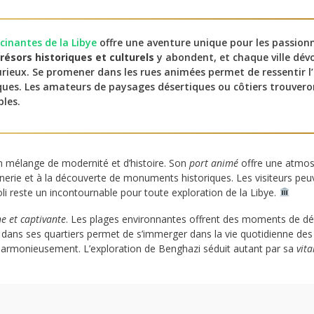
Kufra
scinantes de la Libye
offre une aventure unique pour les passion
trésors historiques et culturels
y abondent, et chaque ville dév
urieux. Se promener dans les rues animées permet de ressentir 
ues. Les amateurs de paysages désertiques ou côtiers trouveron
bles.
on mélange de modernité et d’histoire. Son
port animé
offre une atmos
flânerie et à la découverte de monuments historiques. Les visiteurs peu
ipoli reste un incontournable pour toute exploration de la Libye.
he et captivante
. Les plages environnantes offrent des moments de dét
r dans ses quartiers permet de s’immerger dans la vie quotidienne des
 harmonieusement. L’exploration de Benghazi séduit autant par sa
vita