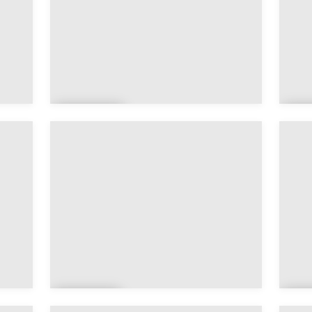
Zawi
A
ya
y
Sab
T