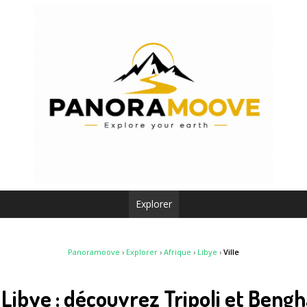
Explorer
Panoramoove
›
Explorer
›
Afrique
›
Libye
›
Ville
n Libye : découvrez Tripoli et Beng