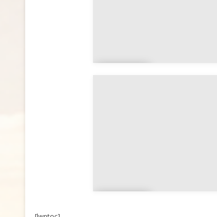
Tarhu
na
Shahh
[lwptoc]