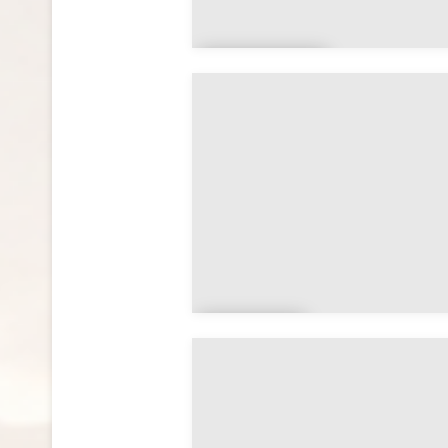
Ghadam
es
Murz
uq