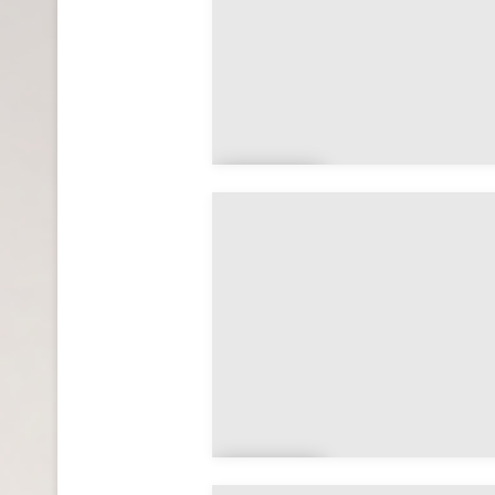
Bay
da
Der