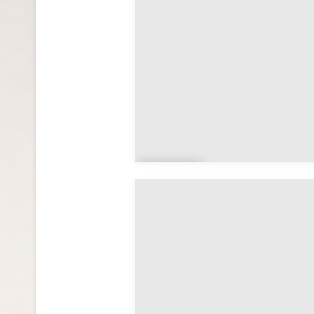
na
Zlite
n