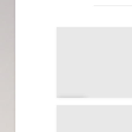
Trip
oli