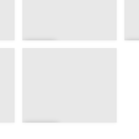
Mizd
H
ah
n
Al