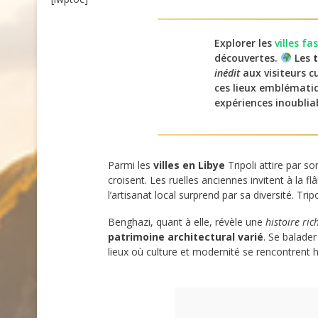
at
Explorer les
villes fa
découvertes.
Les
inédit
aux visiteurs c
ces lieux emblématiq
expériences inoublia
Parmi les
villes en Libye
Tripoli attire par s
croisent. Les ruelles anciennes invitent à la 
l’artisanat local surprend par sa diversité. Tr
Benghazi, quant à elle, révèle une
histoire ric
patrimoine architectural varié
. Se balade
lieux où culture et modernité se rencontrent