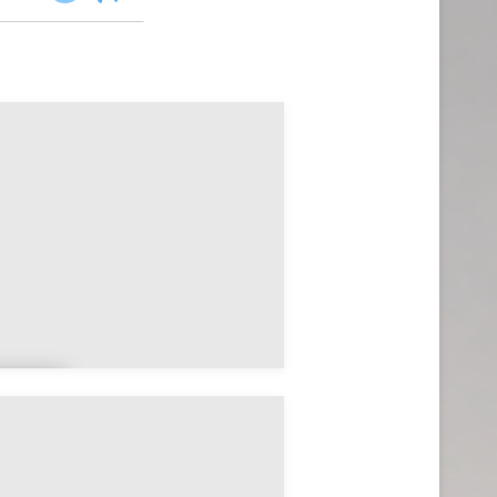
isra
a