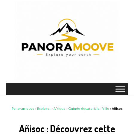
Panoramoove
›
Explorer
›
Afrique
›
Guinée équatoriale
›
Ville
›
Añisoc
Añisoc : Découvrez cette