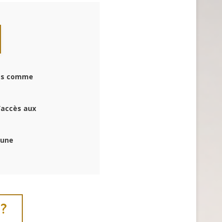
nes comme
’accès aux
 une
 ?