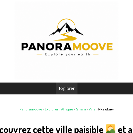
Explorer
Panoramoove
›
Explorer
›
Afrique
›
Ghana
›
Ville
›
Nkawkaw
ouvrez cette ville paisible
et 