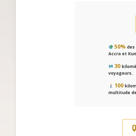
50%
des 
Accra et Ku
30
kilomè
voyageurs.
100
kilom
multitude de
Q