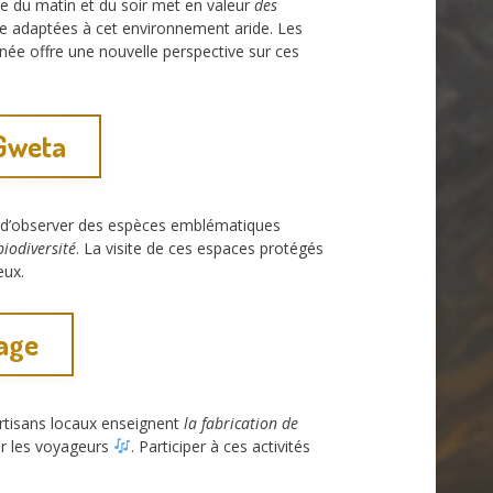
re du matin et du soir met en valeur
des
une adaptées à cet environnement aride. Les
ée offre une nouvelle perspective sur ces
 Gweta
t d’observer des espèces emblématiques
biodiversité
. La visite de ces espaces protégés
eux.
lage
artisans locaux enseignent
la fabrication de
ur les voyageurs
. Participer à ces activités