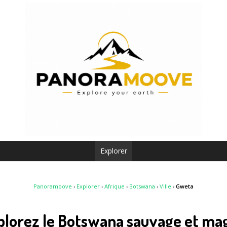
Explorer
Panoramoove
›
Explorer
›
Afrique
›
Botswana
›
Ville
›
Gweta
plorez le Botswana sauvage et ma