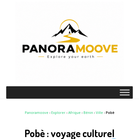
Panoramoove
›
Explorer
›
Afrique
›
Bénin
›
Ville
›
Pobè
Pobè : voyage culturel